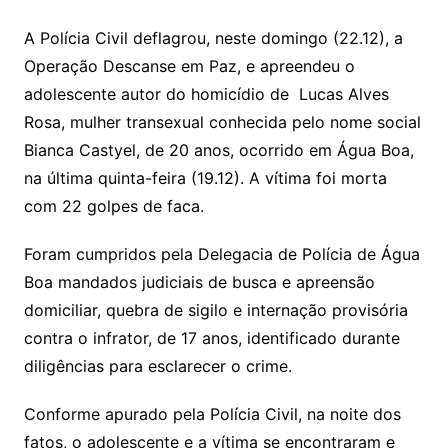
p
at
e
er
t
k
ai
o
s
e
ut
k
a
hr
m
h
y
s
gr
e
l
gl
s
s
lo
y
h
e
ai
ar
A Polícia Civil deflagrou, neste domingo (22.12), a
Li
A
a
dI
e
e
Operação Descanse em Paz, e apreendeu o
s
o
p
o
a
l
e
adolescente autor do homicídio de Lucas Alves
n
p
m
n
Cl
n
a
k.
e
o
d
Rosa, mulher transexual conhecida pelo nome social
k
p
a
g
g
c
M
s
Bianca Castyel, de 20 anos, ocorrido em Água Boa,
s
e
e
o
ai
na última quinta-feira (19.12). A vítima foi morta
sr
m
l
com 22 golpes de faca.
o
Foram cumpridos pela Delegacia de Polícia de Água
o
Boa mandados judiciais de busca e apreensão
m
domiciliar, quebra de sigilo e internação provisória
contra o infrator, de 17 anos, identificado durante
diligências para esclarecer o crime.
Conforme apurado pela Polícia Civil, na noite dos
fatos, o adolescente e a vítima se encontraram e