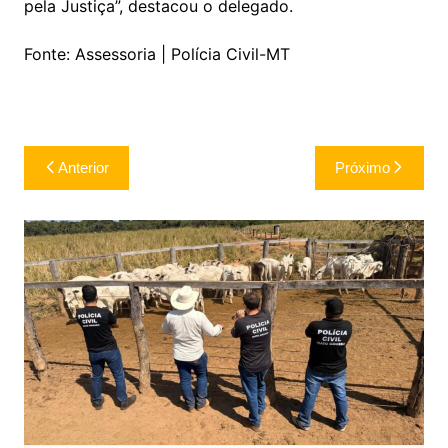
pela Justiça”, destacou o delegado.
Fonte: Assessoria | Polícia Civil-MT
Navegação
Anterior
Próximo
de
Post