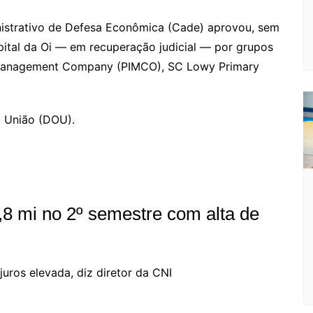
o
e
e
ut
k
a
hr
m
h
o
s
s
lo
y
h
e
ai
ar
istrativo de Defesa Econômica (Cade) aprovou, sem
apital da Oi — em recuperação judicial — por grupos
gl
s
s
o
p
o
a
l
e
 Management Company (PIMCO), SC Lowy Primary
e
e
a
k.
e
o
d
Cl
n
g
c
M
s
a
g
e
o
ai
a União (DOU).
s
er
m
l
sr
o
o
,8 mi no 2º semestre com alta de
m