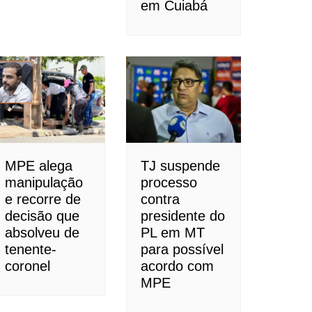
em Cuiabá
MPE alega
TJ suspende
manipulação
processo
e recorre de
contra
decisão que
presidente do
absolveu de
PL em MT
tenente-
para possível
coronel
acordo com
MPE