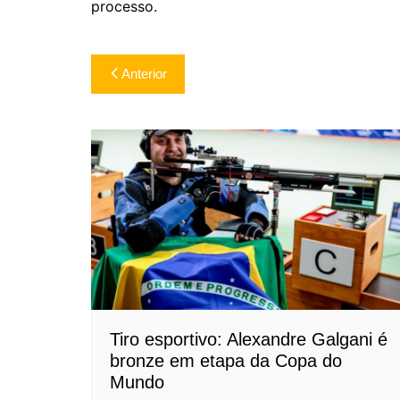
processo.
Navegação
Anterior
de
Post
Tiro esportivo: Alexandre Galgani é
bronze em etapa da Copa do
Mundo