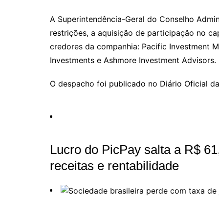
o
h
el
b
in
n
m
p
at
e
er
t
k
ai
A Superintendência-Geral do Conselho Admin
restrições, a aquisição de participação no c
y
s
gr
e
l
credores da companhia: Pacific Investment
Li
A
a
dI
Investments e Ashmore Investment Advisors.
n
p
m
n
k
p
O despacho foi publicado no Diário Oficial d
Lucro do PicPay salta a R$ 61
receitas e rentabilidade